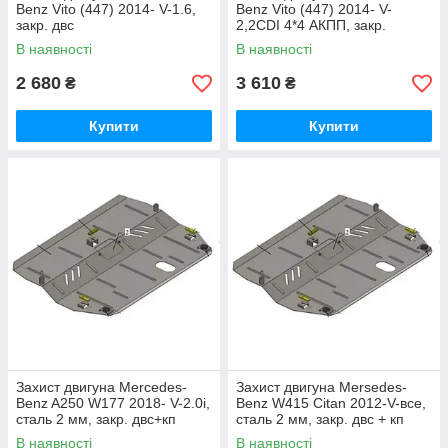
Benz Vito (447) 2014- V-1.6,
Benz Vito (447) 2014- V-
закр. двс
2,2CDI 4*4 АКПП, закр.
двс+рад+кп
В наявності
В наявності
2 680
3 610
₴
₴
Купити
Купити
Захист двигуна Mercedes-
Захист двигуна Mersedes-
Benz A250 W177 2018- V-2.0i,
Benz W415 Citan 2012-V-все,
сталь 2 мм, закр. двс+кп
сталь 2 мм, закр. двс + кп
В наявності
В наявності