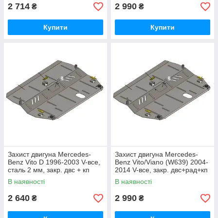
2 714
2 990
₴
₴
Купити
Купити
Захист двигуна Mercedes-
Захист двигуна Mercedes-
Benz Vito D 1996-2003 V-все,
Benz Vito/Viano (W639) 2004-
сталь 2 мм, закр. двс + кп
2014 V-все, закр. двc+рад+кп
В наявності
В наявності
2 640
2 990
₴
₴