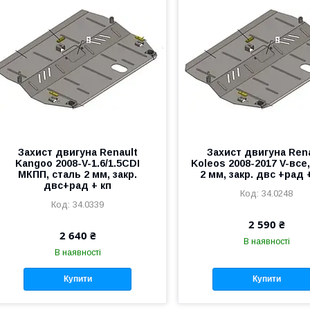
Захист двигуна Renault
Захист двигуна Ren
Kangoo 2008-V-1.6/1.5CDI
Koleos 2008-2017 V-все
МКПП, сталь 2 мм, закр.
2 мм, закр. двс +рад 
двс+рад + кп
34.0248
34.0339
2 590 ₴
2 640 ₴
В наявності
В наявності
Купити
Купити