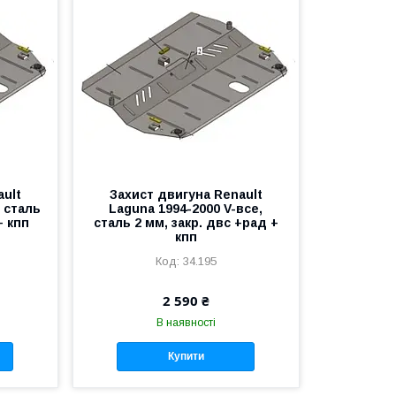
ault
Захист двигуна Renault
, сталь
Laguna 1994-2000 V-все,
+ кпп
сталь 2 мм, закр. двс +рад +
кпп
34.195
2 590 ₴
В наявності
Купити