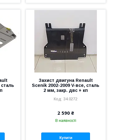
ault
Захист двигуна Renault
, сталь
Scenik 2002-2009 V-все, сталь
кп
2 мм, закр. двс + кп
34.0272
2 590 ₴
В наявності
Купити