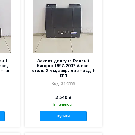
ault
Захист двигуна Renault
все,
Kangoo 1997-2007 V-все,
 + кп
сталь 2 мм, закр. двс +рад +
кпп
34.0565
2 540 ₴
В наявності
Купити