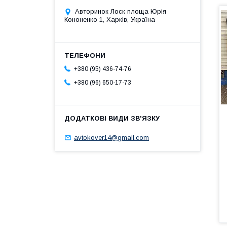
Авторинок Лоск площа Юрія
Кононенко 1, Харків, Україна
+380 (95) 436-74-76
+380 (96) 650-17-73
avtokover14@gmail.com