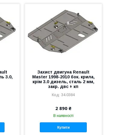
ault
Захист двигуна Renault
ь 3.0,
Master 1998-2010 бок. крила,
крім 3.0 дизель, сталь 2 мм,
закр. двc + кп
34.0384
2 890 ₴
В наявності
Купити