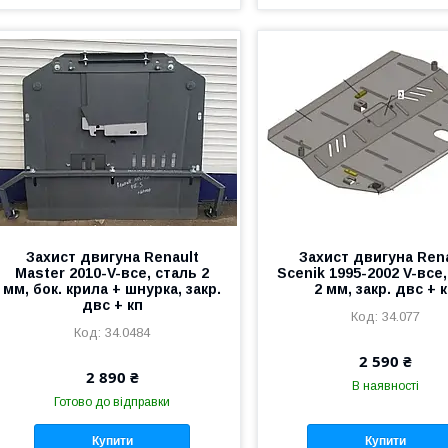
Захист двигуна Renault
Захист двигуна Ren
Master 2010-V-все, сталь 2
Scenik 1995-2002 V-все
мм, бок. крила + шнурка, закр.
2 мм, закр. двс + 
двс + кп
34.077
34.0484
2 590 ₴
2 890 ₴
В наявності
Готово до відправки
Купити
Купити