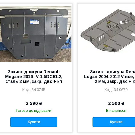
Захист двигуна Renault
Захист двигуна Ren
Megane 2016- V-1.5DCI/1.2,
Logan 2004-2012 V-все,
сталь 2 мм, закр. двс + кп
2 мм, закр. двс + 
34.0745
34.0679
2 590 ₴
2 590 ₴
Готово до відправки
В наявності
Купити
Купити