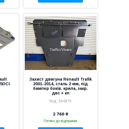
ault
Захист двигуна Renault Trafik
.5DCI
2001-2014, сталь 2 мм, під
бампер боків. крила, закр.
двс + кп
34.0273
2 760 ₴
Готово до відправки