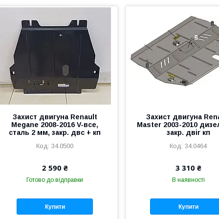
Захист двигуна Renault
Захист двигуна Ren
Megane 2008-2016 V-все,
Master 2003-2010 дизел
сталь 2 мм, закр. двс + кп
закр. двіг кп
34.0500
34.0464
2 590 ₴
3 310 ₴
Готово до відправки
В наявності
Купити
Купити