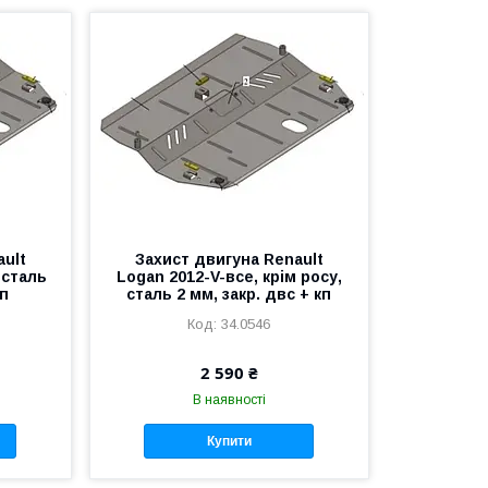
ault
Захист двигуна Renault
 сталь
Logan 2012-V-все, крім росу,
кп
сталь 2 мм, закр. двс + кп
34.0546
2 590 ₴
В наявності
Купити