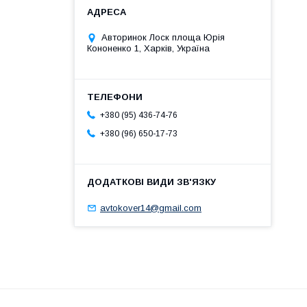
Авторинок Лоск площа Юрія
Кононенко 1, Харків, Україна
+380 (95) 436-74-76
+380 (96) 650-17-73
avtokover14@gmail.com