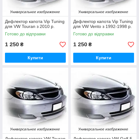
Дефлектор капота Vip Tuning
Дефлектор капота Vip Tuning
для VW Touran з 2010 р.
для VW Vento з 1992-1998 р.
Готово до відправки
Готово до відправки
1 250
1 250
₴
₴
Купити
Купити
Дефлектор капота VW Touran
Дефлектор капота VW Golf-5