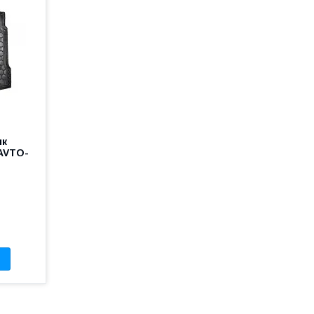
ик
 AVTO-