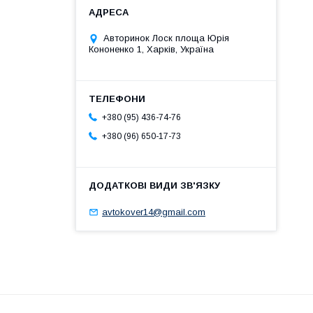
Авторинок Лоск площа Юрія
Кононенко 1, Харків, Україна
+380 (95) 436-74-76
+380 (96) 650-17-73
avtokover14@gmail.com