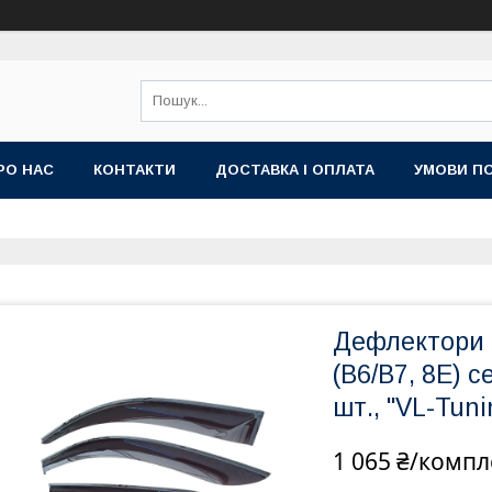
РО НАС
КОНТАКТИ
ДОСТАВКА І ОПЛАТА
УМОВИ ПО
Дефлектори в
(B6/B7, 8E) 
шт., "VL-Tuni
1 065 ₴/компл