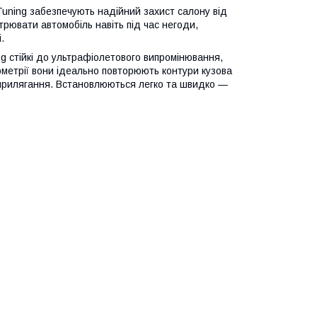
Tuning забезпечують надійний захист салону від
рювати автомобіль навіть під час негоди,
.
ng стійкі до ультрафіолетового випромінювання,
еометрії вони ідеально повторюють контури кузова
е прилягання. Встановлюються легко та швидко —