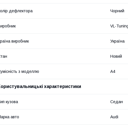
олір дефлектора
Чорний
иробник
VL-Tunin
раїна виробник
Україна
Стан
Новий
умісність з моделлю
A4
Користувальницькі характеристики
ип кузова
Седан
арка авто
Audi