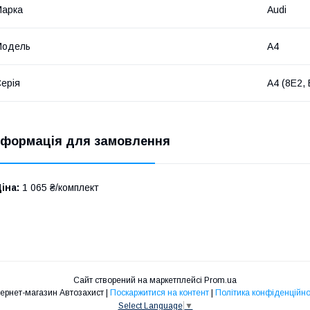
Марка
Audi
Модель
A4
ерія
A4 (8E2,
нформація для замовлення
іна:
1 065 ₴/комплект
Сайт створений на маркетплейсі
Prom.ua
Інтернет-магазин Автозахист |
Поскаржитися на контент
|
Політика конфіденційно
Select Language
▼