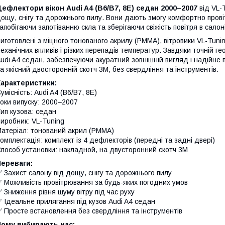
ефлектори вікон Audi A4 (B6/B7, 8E) седан 2000–2007
від VL-
ощу, снігу та дорожнього пилу. Вони дають змогу комфортно провіт
апобігаючи запотіванню скла та зберігаючи свіжість повітря в салоні
иготовлені з міцного тонованого акрилу (PMMA), вітровики VL-Tuni
еханічних впливів і різких перепадів температур. Завдяки точній г
udi A4 седан, забезпечуючи акуратний зовнішній вигляд і надійн
а якісний двосторонній скотч 3M, без свердління та інструментів.
Характеристики:
умісність: Audi A4 (B6/B7, 8E)
оки випуску: 2000–2007
ип кузова: седан
иробник: VL-Tuning
атеріал: тонований акрил (PMMA)
омплектація: комплект із 4 дефлекторів (передні та задні двері)
пособ установки: накладной, на двусторонний скотч 3M
Переваги:
 Захист салону від дощу, снігу та дорожнього пилу
 Можливість провітрювання за будь-яких погодних умов
 Зниження рівня шуму вітру під час руху
 Ідеальне прилягання під кузов Audi A4 седан
 Просте встановлення без свердління та інструментів
Чому вибирають нас: