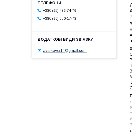
Д
д
+380 (95) 436-74-76
з
+380 (96) 650-17-73
В
м
A
н
avtokover14@gmail.com
С
Р
Т
В
М
К
С
✅
✅
✅
✅
✅