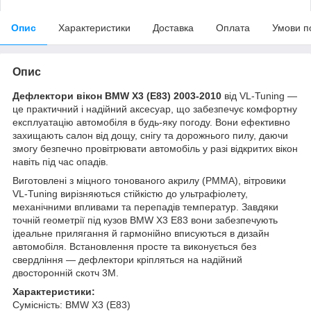
Опис
Характеристики
Доставка
Оплата
Умови п
Опис
Дефлектори вікон BMW X3 (E83) 2003-2010
від VL-Tuning —
це практичний і надійний аксесуар, що забезпечує комфортну
експлуатацію автомобіля в будь-яку погоду. Вони ефективно
захищають салон від дощу, снігу та дорожнього пилу, даючи
змогу безпечно провітрювати автомобіль у разі відкритих вікон
навіть під час опадів.
Виготовлені з міцного тонованого акрилу (PMMA), вітровики
VL-Tuning вирізняються стійкістю до ультрафіолету,
механічними впливами та перепадів температур. Завдяки
точній геометрії під кузов BMW X3 E83 вони забезпечують
ідеальне прилягання й гармонійно вписуються в дизайн
автомобіля. Встановлення просте та виконується без
свердління — дефлектори кріпляться на надійний
двосторонній скотч 3M.
Характеристики:
Сумісність: BMW X3 (E83)