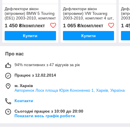
Дефлектори вікон
Дефлектори вікон
Дефл
(вітровики) BMW 5 Touring
(вітровики) VW Touareg
(віт
(E61) 2003-2010, комплект
2003-2010, комплект 4 шт.,
2003
4 шт., "VL-STAR"
"VL-Tuning"
"VL-
1 450
1 065
1 4
₴/комплект
₴/комплект
Купити
Купити
Про нас
94% позитивних з 47 відгуків за рік
Працює з 12.02.2014
м. Харків
Авторинок Лоск площа Юрія Кононенко 1, Харків, Україна
Контакти
Сьогодні працює з 10:00 до 20:00
Показати весь графік роботи