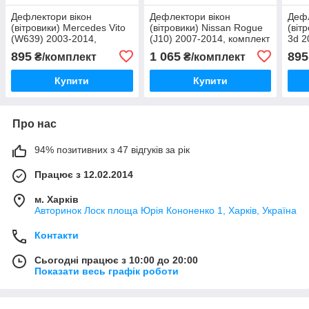
Дефлектори вікон
Дефлектори вікон
Дефл
(вітровики) Mercedes Vito
(вітровики) Nissan Rogue
(віт
(W639) 2003-2014,
(J10) 2007-2014, комплект
3d 2
комплект 2 шт., "VL-
4 шт., "VL-Tuning"
"VL-
895
1 065
895
₴/комплект
₴/комплект
Tuning"
Купити
Купити
Про нас
94% позитивних з 47 відгуків за рік
Працює з 12.02.2014
м. Харків
Авторинок Лоск площа Юрія Кононенко 1, Харків, Україна
Контакти
Сьогодні працює з 10:00 до 20:00
Показати весь графік роботи