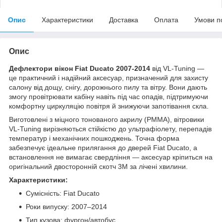
Опис
Характеристики
Доставка
Оплата
Умови п
Опис
Дефлектори вікон Fiat Ducato 2007-2014
від VL-Tuning —
це практичний і надійний аксесуар, призначений для захисту
салону від дощу, снігу, дорожнього пилу та вітру. Вони дають
змогу провітрювати кабіну навіть під час опадів, підтримуючи
комфортну циркуляцію повітря й знижуючи запотівання скла.
Виготовлені з міцного тонованого акрилу (PMMA), вітровики
VL-Tuning вирізняються стійкістю до ультрафіолету, перепадів
температур і механічних пошкоджень. Точна форма
забезпечує ідеальне прилягання до дверей Fiat Ducato, а
встановлення не вимагає свердління — аксесуар кріпиться на
оригінальний двосторонній скотч 3M за лічені хвилини.
Характеристики:
Сумісність: Fiat Ducato
Роки випуску: 2007–2014
Тип кузова: фургон/автобус