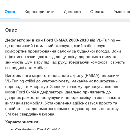
Опис
Характеристики
Доставка
Оплата
Умови п
Опис
Дефлектори вікон Ford C-MAX 2003-2010
від VL-Tuning —
це практичний і стильний аксесуар, який забезпечує
комфортне провітрювання салону за будь-якої погоди. Вони
ефективно захищають від дощу, снігу, дорожнього пилу та
знижують шум вітру під час руху, зберігаючи комфорт і свіжість
всередині автомобіля.
Виготовлені з міцного тонованого акрилу (PMMA), вітровики
VL-Tuning стійкі до ультрафіолету, механічних пошкоджень і
перепадів температур. Завдяки точному припасуванню під
кузов Ford C-MAX дефлектори ідеально прилягають до
дверних рамок, не порушуючи аеродинаміку та зовнішнього
вигляду автомобіля. Установлення здійснюється просто та
надійно — за допомогою фірмового двостороннього скотчу
3M без свердління кузова.
Характеристики:
Сумісність: Ford C-MAX