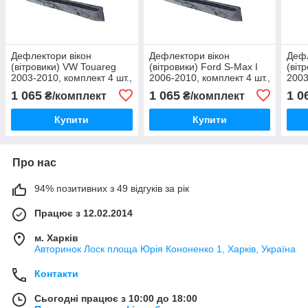
Дефлектори вікон
Дефлектори вікон
Дефл
(вітровики) VW Touareg
(вітровики) Ford S-Max I
(віт
2003-2010, комплект 4 шт.,
2006-2010, комплект 4 шт.,
2003
"VL-Tuning"
"VL-Tuning"
"VL-
1 065
1 065
1 0
₴/комплект
₴/комплект
Купити
Купити
Про нас
94% позитивних з 49 відгуків за рік
Працює з 12.02.2014
м. Харків
Авторинок Лоск площа Юрія Кононенко 1, Харків, Україна
Контакти
Сьогодні працює з 10:00 до 18:00