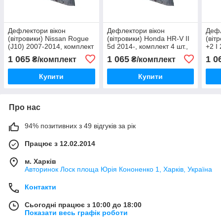
Дефлектори вікон
Дефлектори вікон
Дефл
(вітровики) Nissan Rogue
(вітровики) Honda HR-V II
(віт
(J10) 2007-2014, комплект
5d 2014-, комплект 4 шт.,
+2 I
4 шт., "VL-Tuning"
"VL-Tuning"
4 шт
1 065
1 065
1 0
₴/комплект
₴/комплект
Купити
Купити
Про нас
94% позитивних з 49 відгуків за рік
Працює з 12.02.2014
м. Харків
Авторинок Лоск площа Юрія Кононенко 1, Харків, Україна
Контакти
Сьогодні працює з 10:00 до 18:00
Показати весь графік роботи