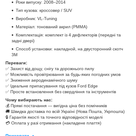
Роки випуску: 2008–2014
Тип кузова: кроссовер / SUV
Виробник: VL-Tuning
Матеріал: тонований акрил (PMMA)
Комплектація: комплект із 4 дефлекторів (передні та
задні двері)
Способ установки: накладной, на двусторонний скотч
3M
Переваги:
✅ Захист від дощу, снігу та дорожнього пилу
✅ Можливість провітрювання за будь-яких погодних умов
✅ Зниження аеродинамічного шуму
✅ Ідеальне припасування під кузов Ford Edge
✅ Просте встановлення без свердління та інструментів
Чому вибирають нас:
💰 Прямі постачання — вигідна ціна без помічників
🚚 Швидка доставка по всій Україні (Нова Пошта, Укрпошта)
🔒 Гарантія якості та точного відповідності моделі
💳 Оплата у разі отримання (накладене плаття)
Приховати