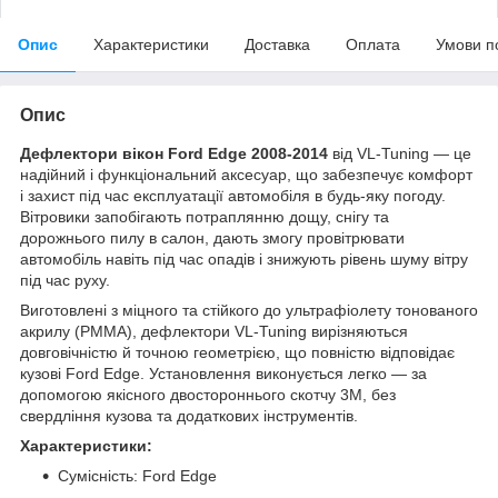
Опис
Характеристики
Доставка
Оплата
Умови п
Опис
Дефлектори вікон Ford Edge 2008-2014
від VL-Tuning — це
надійний і функціональний аксесуар, що забезпечує комфорт
і захист під час експлуатації автомобіля в будь-яку погоду.
Вітровики запобігають потраплянню дощу, снігу та
дорожнього пилу в салон, дають змогу провітрювати
автомобіль навіть під час опадів і знижують рівень шуму вітру
під час руху.
Виготовлені з міцного та стійкого до ультрафіолету тонованого
акрилу (PMMA), дефлектори VL-Tuning вирізняються
довговічністю й точною геометрією, що повністю відповідає
кузові Ford Edge. Установлення виконується легко — за
допомогою якісного двостороннього скотчу 3M, без
свердління кузова та додаткових інструментів.
Характеристики:
Сумісність: Ford Edge