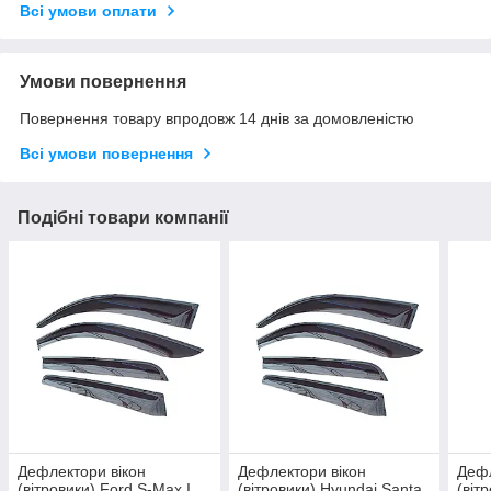
Всі умови оплати
Умови повернення
Повернення товару впродовж 14 днів за домовленістю
Всі умови повернення
Подібні товари компанії
Дефлектори вікон
Дефлектори вікон
Дефл
(вітровики) Ford S-Max I
(вітровики) Hyundai Santa
(віт