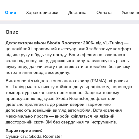
Опис
Характеристики
Доставка
Оплата
Умови п
Опис
Дефлектори вікон Skoda Roomster 2006-
від VL-Tuning —
це надійний і практичний аксесуар, який забезпечує комфорт
під час руху в будь-яку погоду. Вони ефективно захищають
салон від дощу, снігу, дорожнього пилу та зменшують рівень
шуму вітру, даючи змогу провітрювати автомобіль без ризику
потрапляння опадів всередину.
Виготовлені з міцного тонованого акрилу (PMMA), вітровики
VL-Tuning мають високу стійкість до ультрафіолету, перепадів
температур і механічних пошкоджень. Завдяки точному
припасуванню під кузов Skoda Roomster, дефлектори
ідеально прилягають до рамки дверей і гармонійно
доповнюють зовнішній вигляд автомобіля. Встановлення
максимально просте — вироби кріпляться на якісний
двосторонній скотч 3M без свердління та інструментів.
Характеристики:
Сумісність: Skoda Roomster