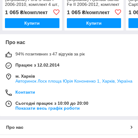
2006-2010, комплект 4 шт.,
Fe II 2006-2012, комплект
Capt
"VL-Tuning"
4 шт., "VL-Tuning"
комп
1 065
1 065
1 0
₴/комплект
₴/комплект
Tuni
Купити
Купити
Про нас
94% позитивних з 47 відгуків за рік
Працює з 12.02.2014
м. Харків
Авторинок Лоск площа Юрія Кононенко 1, Харків, Україна
Контакти
Сьогодні працює з 10:00 до 20:00
Показати весь графік роботи
Про нас