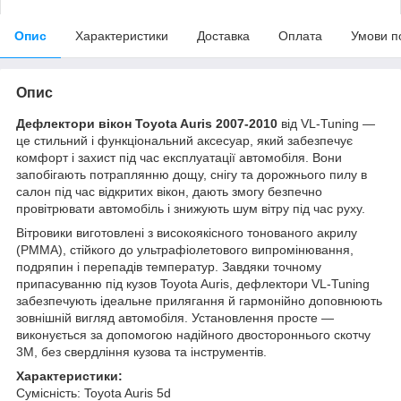
Опис
Характеристики
Доставка
Оплата
Умови п
Опис
Дефлектори вікон Toyota Auris 2007-2010
від VL-Tuning —
це стильний і функціональний аксесуар, який забезпечує
комфорт і захист під час експлуатації автомобіля. Вони
запобігають потраплянню дощу, снігу та дорожнього пилу в
салон під час відкритих вікон, дають змогу безпечно
провітрювати автомобіль і знижують шум вітру під час руху.
Вітровики виготовлені з високоякісного тонованого акрилу
(PMMA), стійкого до ультрафіолетового випромінювання,
подряпин і перепадів температур. Завдяки точному
припасуванню під кузов Toyota Auris, дефлектори VL-Tuning
забезпечують ідеальне прилягання й гармонійно доповнюють
зовнішній вигляд автомобіля. Установлення просте —
виконується за допомогою надійного двостороннього скотчу
3M, без свердління кузова та інструментів.
Характеристики:
Сумісність: Toyota Auris 5d