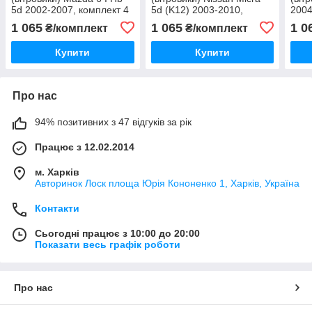
5d 2002-2007, комплект 4
5d (K12) 2003-2010,
2004
шт., "VL-Tuning"
комплект 4 шт., "VL-
комп
1 065
1 065
1 0
₴/комплект
₴/комплект
Tuning"
Tuni
Купити
Купити
Про нас
94% позитивних з 47 відгуків за рік
Працює з 12.02.2014
м. Харків
Авторинок Лоск площа Юрія Кононенко 1, Харків, Україна
Контакти
Сьогодні працює з 10:00 до 20:00
Показати весь графік роботи
Про нас