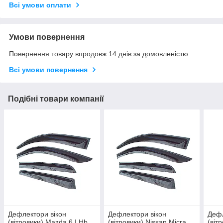
Всі умови оплати
Умови повернення
Повернення товару впродовж 14 днів за домовленістю
Всі умови повернення
Подібні товари компанії
Дефлектори вікон
Дефлектори вікон
Дефл
(вітровики) Mazda 6 I Hb
(вітровики) Nissan Micra
(віт