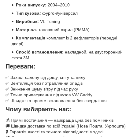
Роки випуску:
2004–2010
Тип кузова:
фургон/універсал
Виробник:
VL-Tuning
Матеріал:
тонований акрил (PMMA)
Комплектація
комплект із 2 дефлекторів (передні
двері)
Спосіб встановлення:
накладной, на двусторонний
скотч 3M
Переваги:
✅ Захист салону від дощу, снігу та пилу
✅ Вентиляція без потрапляння опадів
✅ Зниження шуму вітру під час руху
✅ Точне припасування під кузов VW Caddy
✅ Швидке та просте встановлення без свердління
Чому вибирають нас:
💰 Прямі постачання — найкраща ціна без помічників
🚚 Швидка доставка по всій Україні (Нова Пошта, Укрпошта)
🔒 Гарантія якості та точного відповідності моделі