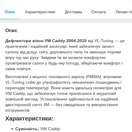
Опис
Характеристики
Доставка
Оплата
Умови п
Опис
Дефлектори вікон VW Caddy 2004-2010
від VL-Tuning — це
практичний і надійний аксесуар, який забезпечує захист
салону від дощу, снігу, дорожнього пилу та зменшує пориви
вітру під час руху. Завдяки їм ви можете комфортно
провітрювати салон у будь-яку погоду, зберігаючи комфорт і
свіже повітря.
Виготовлені з міцного тонованого акрилу (PMMA), вітровики
VL-Tuning стійкі до ультрафіолету, механічних пошкоджень і
перепадів температур. Вони мають ідеальну геометрію для
VW Caddy, що забезпечує точне прилягання й акуратний
зовнішній вигляд. Установлення здійснюється на надійний
двосторонній скотч 3M — без свердління та використання
інструментів.
Характеристики:
Сумісність:
VW Caddy