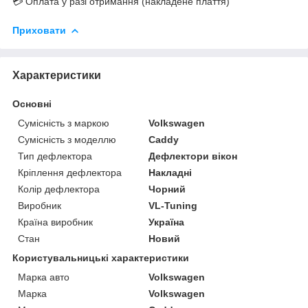
💳 Оплата у разі отримання (накладене плаття)
Приховати
Характеристики
Основні
Сумісність з маркою
Volkswagen
Сумісність з моделлю
Caddy
Тип дефлектора
Дефлектори вікон
Кріплення дефлектора
Накладні
Колір дефлектора
Чорний
Виробник
VL-Tuning
Країна виробник
Україна
Стан
Новий
Користувальницькі характеристики
Марка авто
Volkswagen
Марка
Volkswagen