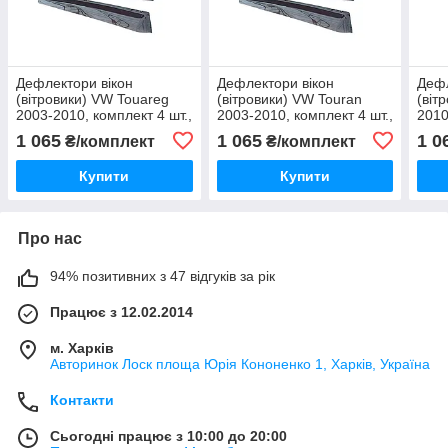
Дефлектори вікон
Дефлектори вікон
Дефл
(вітровики) VW Touareg
(вітровики) VW Touran
(віт
2003-2010, комплект 4 шт.,
2003-2010, комплект 4 шт.,
2010
"VL-Tuning"
"VL-Tuning"
Tuni
1 065
1 065
1 0
₴/комплект
₴/комплект
Купити
Купити
Про нас
94% позитивних з 47 відгуків за рік
Працює з 12.02.2014
м. Харків
Авторинок Лоск площа Юрія Кононенко 1, Харків, Україна
Контакти
Сьогодні працює з 10:00 до 20:00