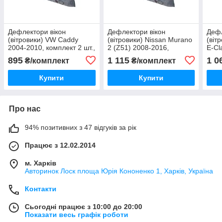
Дефлектори вікон
Дефлектори вікон
Дефл
(вітровики) VW Caddy
(вітровики) Nissan Murano
(віт
2004-2010, комплект 2 шт.,
2 (Z51) 2008-2016,
E-Cl
"VL-Tuning"
комплект 4 шт., "VL-
2016
895
1 115
1 0
₴/комплект
₴/комплект
Tuning"
шт.,
Купити
Купити
Про нас
94% позитивних з 47 відгуків за рік
Працює з 12.02.2014
м. Харків
Авторинок Лоск площа Юрія Кононенко 1, Харків, Україна
Контакти
Сьогодні працює з 10:00 до 20:00
Показати весь графік роботи