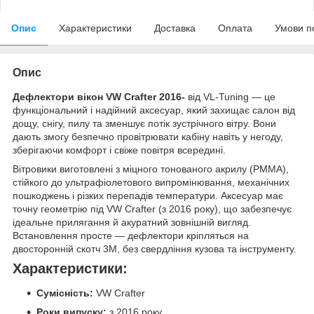
Опис
Характеристики
Доставка
Оплата
Умови п
Опис
Дефлектори вікон VW Crafter 2016-
від VL-Tuning — це
функціональний і надійний аксесуар, який захищає салон від
дощу, снігу, пилу та зменшує потік зустрічного вітру. Вони
дають змогу безпечно провітрювати кабіну навіть у негоду,
зберігаючи комфорт і свіже повітря всередині.
Вітровики виготовлені з міцного тонованого акрилу (PMMA),
стійкого до ультрафіолетового випромінювання, механічних
пошкоджень і різких перепадів температури. Аксесуар має
точну геометрію під VW Crafter (з 2016 року), що забезпечує
ідеальне прилягання й акуратний зовнішній вигляд.
Встановлення просте — дефлектори кріпляться на
двосторонній скотч 3M, без свердління кузова та інструменту.
Характеристики:
Сумісність:
VW Crafter
Роки випуску:
з 2016 року