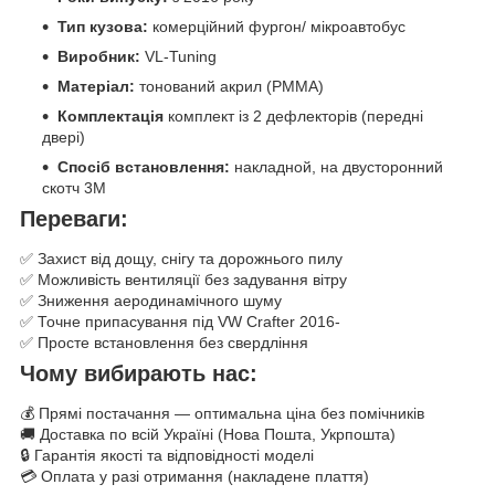
Тип кузова:
комерційний фургон/ мікроавтобус
Виробник:
VL-Tuning
Матеріал:
тонований акрил (PMMA)
Комплектація
комплект із 2 дефлекторів (передні
двері)
Спосіб встановлення:
накладной, на двусторонний
скотч 3M
Переваги:
✅ Захист від дощу, снігу та дорожнього пилу
✅ Можливість вентиляції без задування вітру
✅ Зниження аеродинамічного шуму
✅ Точне припасування під VW Crafter 2016-
✅ Просте встановлення без свердління
Чому вибирають нас:
💰 Прямі постачання — оптимальна ціна без помічників
🚚 Доставка по всій Україні (Нова Пошта, Укрпошта)
🔒 Гарантія якості та відповідності моделі
💳 Оплата у разі отримання (накладене плаття)