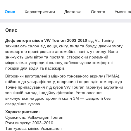
Опис
Характеристики
Доставка
Оплата
Умови п
Опис
Дефлектори вікон VW Touran 2003-2010
від VL-Tuning
захищають салон від дощу, снігу, пилу та бруду, даючи змогу
комфортно провітрювати автомобіль навіть у негоду. Вони
знижують шум вітру та протяги, створюючи приємний
мікроклімат усередині салону, забезпечуючи комфортні
поїздки для водія та пасажирів.
Вітровики виготовлені з міцного тонованого акрилу (PMMA),
стійкого до ультрафіолету, подряпин і перепадів температур.
Точне припасування під кузов VW Touran гарантує акуратний
зовнішній вигляд і надійну фіксацію. Установлення
виконується на двосторонній скотч 3M — швидко й без
свердління кузова.
Характеристики:
Сумісність: Volkswagen Touran
Роки випуску: 2003–2010
Тип кузова: мінівен/компанен