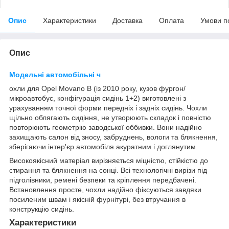
Опис
Характеристики
Доставка
Оплата
Умови п
Опис
Модельні автомобільні ч
охли для Opel Movano B (із 2010 року, кузов фургон/
мікроавтобус, конфігурація сидінь 1+2) виготовлені з
урахуванням точної форми передніх і задніх сидінь. Чохли
щільно облягають сидіння, не утворюють складок і повністю
повторюють геометрію заводської оббивки. Вони надійно
захищають салон від зносу, забруднень, вологи та блякнення,
зберігаючи інтер'єр автомобіля акуратним і доглянутим.
Високоякісний матеріал вирізняється міцністю, стійкістю до
стирання та блякнення на сонці. Всі технологічні вирізи під
підголівники, ремені безпеки та кріплення передбачені.
Встановлення просте, чохли надійно фіксуються завдяки
посиленим швам і якісній фурнітурі, без втручання в
конструкцію сидінь.
Характеристики