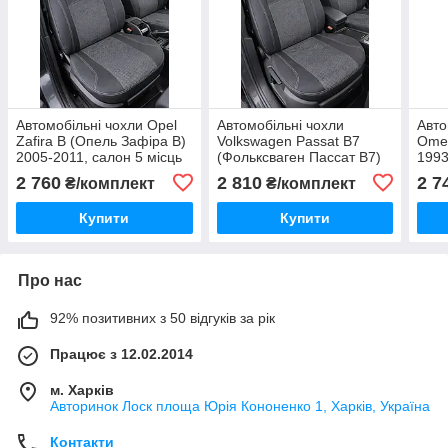
Автомобільні чохли Opel
Автомобільні чохли
Авто
Zafira B (Опель Зафіра B)
Volkswagen Passat B7
Omeg
2005-2011, салон 5 місць
(Фольксваген Пассат B7)
1993
— модельні
2010-, седан, модельні
2 760
2 810
2 7
₴/комплект
₴/комплект
Купити
Купити
Про нас
92% позитивних з 50 відгуків за рік
Працює з 12.02.2014
м. Харків
Авторинок Лоск площа Юрія Кононенко 1, Харків, Україна
Контакти