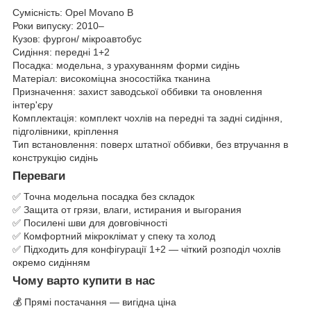
Сумісність: Opel Movano B
Роки випуску: 2010–
Кузов: фургон/ мікроавтобус
Сидіння: передні 1+2
Посадка: модельна, з урахуванням форми сидінь
Матеріал: високоміцна зносостійка тканина
Призначення: захист заводської оббивки та оновлення
інтер'єру
Комплектація: комплект чохлів на передні та задні сидіння,
підголівники, кріплення
Тип встановлення: поверх штатної оббивки, без втручання в
конструкцію сидінь
Переваги
✅ Точна модельна посадка без складок
✅ Защита от грязи, влаги, истирания и выгорания
✅ Посилені шви для довговічності
✅ Комфортний мікроклімат у спеку та холод
✅ Підходить для конфігурації 1+2 — чіткий розподіл чохлів
окремо сидінням
Чому варто купити в нас
💰 Прямі постачання — вигідна ціна