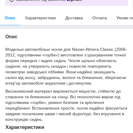
Опис
Характеристики
Доставка
Оплата
Умови п
Опис
Модельні автомобільні чохли для Nissan Almera Classic (2006-
2012, підголівники «горби») виготовлені з урахуванням точної
форми передніх і задніх сидінь. Чохли щільно облягають
сидіння, не утворюють складок і повністю повторюють
геометрію заводської оббивки. Вони надійно захищають
салон від зносу, забруднень, вологи та блякнення, зберігаючи
інтер'єр автомобіля акуратним і доглянутим.
Високоякісний матеріал вирізняється міцністю, стійкістю до
стирання та блякнення на сонці. Всі технологічні вирізи під
підголівники «горби», ремені безпеки та кріплення
передбачені. Встановлення просте, чохли надійно фіксуються
завдяки посиленим швам і якісній фурнітурі, без втручання в
конструкцію сидінь.
Характеристики