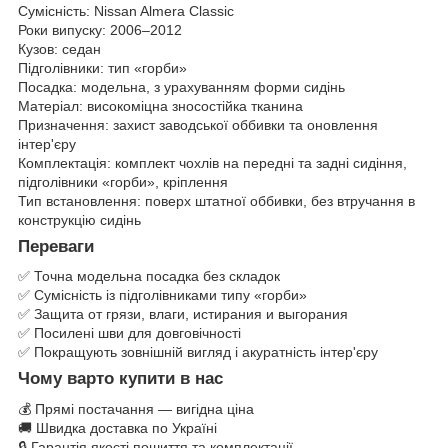
Сумісність: Nissan Almera Classic
Роки випуску: 2006–2012
Кузов: седан
Підголівники: тип «горби»
Посадка: модельна, з урахуванням форми сидінь
Матеріал: високоміцна зносостійка тканина
Призначення: захист заводської оббивки та оновлення
інтер'єру
Комплектація: комплект чохлів на передні та задні сидіння,
підголівники «горби», кріплення
Тип встановлення: поверх штатної оббивки, без втручання в
конструкцію сидінь
Переваги
✅ Точна модельна посадка без складок
✅ Сумісність із підголівниками типу «горби»
✅ Защита от грязи, влаги, истирания и выгорания
✅ Посилені шви для довговічності
✅ Покращують зовнішній вигляд і акуратність інтер'єру
Чому варто купити в нас
💰 Прямі постачання — вигідна ціна
🚚 Швидка доставка по Україні
🔒 Гарантія якості пошиття та комплектації