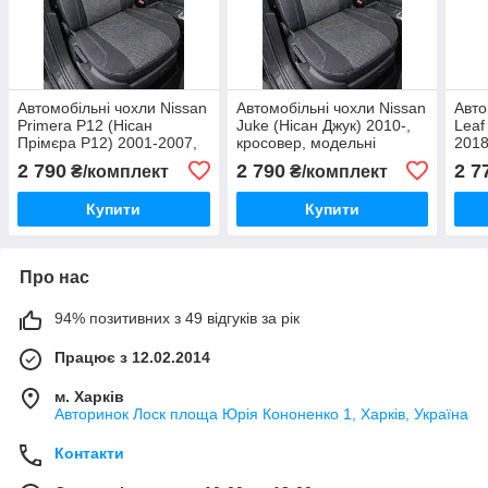
Автомобільні чохли Nissan
Автомобільні чохли Nissan
Авто
Primera P12 (Нісан
Juke (Нісан Джук) 2010-,
Leaf
Прімєра P12) 2001-2007,
кросовер, модельні
2018
седан — модельні
2 790
2 790
2 7
₴/комплект
₴/комплект
Купити
Купити
Про нас
94% позитивних з 49 відгуків за рік
Працює з 12.02.2014
м. Харків
Авторинок Лоск площа Юрія Кононенко 1, Харків, Україна
Контакти