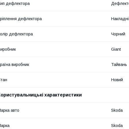
ип дефлектора
Дефлекто
ріплення дефлектора
Накладні
олір дефлектора
Чорний
иробник
Giant
раїна виробник
Тайвань
Стан
Новий
Користувальницькі характеристики
арка авто
Skoda
Марка
Skoda