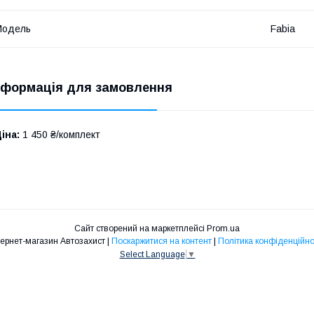
Модель
Fabia
нформація для замовлення
іна:
1 450 ₴/комплект
Сайт створений на маркетплейсі
Prom.ua
Інтернет-магазин Автозахист |
Поскаржитися на контент
|
Політика конфіденційно
Select Language
▼