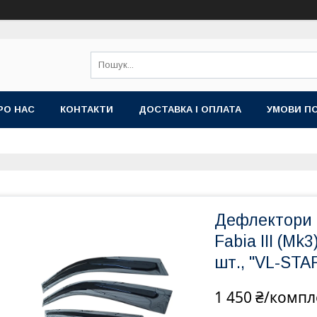
РО НАС
КОНТАКТИ
ДОСТАВКА І ОПЛАТА
УМОВИ ПО
Дефлектори в
Fabia III (Mk
шт., "VL-STA
1 450 ₴/компл