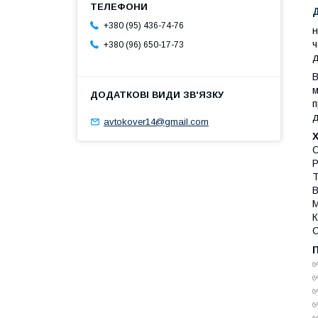
+380 (95) 436-74-76
н
ч
+380 (96) 650-17-73
д
В
м
п
д
avtokover14@gmail.com
С
Р
Т
В
М
К
С
✅
✅
✅
✅
✅