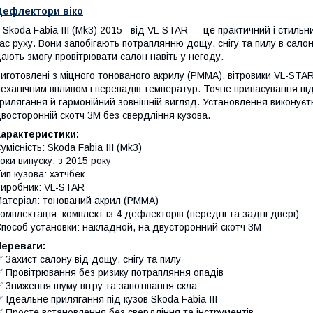
Дефлектори віко
 Skoda Fabia III (Mk3) 2015– від VL-STAR — це практичний і стильн
ас руху. Вони запобігають потраплянню дощу, снігу та пилу в салон
ають змогу провітрювати салон навіть у негоду.
иготовлені з міцного тонованого акрилу (PMMA), вітровики VL-STAR
еханічним впливом і перепадів температур. Точне припасування під
рилягання й гармонійний зовнішній вигляд. Установлення виконує
восторонній скотч 3M без свердління кузова.
Характеристики:
умісність: Skoda Fabia III (Mk3)
оки випуску: з 2015 року
ип кузова: хэтчбек
иробник: VL-STAR
атеріал: тонований акрил (PMMA)
омплектація: комплект із 4 дефлекторів (передні та задні двері)
пособ установки: накладной, на двусторонний скотч 3M
Переваги:
 Захист салону від дощу, снігу та пилу
 Провітрювання без ризику потрапляння опадів
 Зниження шуму вітру та запотівання скла
 Ідеальне прилягання під кузов Skoda Fabia III
 Просте встановлення без свердління та інструментів