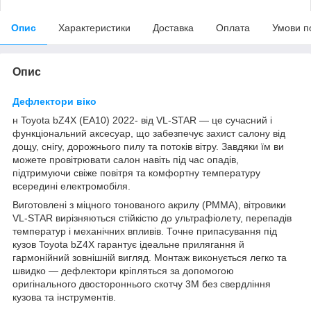
Опис
Характеристики
Доставка
Оплата
Умови п
Опис
Дефлектори віко
н Toyota bZ4X (EA10) 2022- від VL-STAR — це сучасний і
функціональний аксесуар, що забезпечує захист салону від
дощу, снігу, дорожнього пилу та потоків вітру. Завдяки їм ви
можете провітрювати салон навіть під час опадів,
підтримуючи свіже повітря та комфортну температуру
всередині електромобіля.
Виготовлені з міцного тонованого акрилу (PMMA), вітровики
VL-STAR вирізняються стійкістю до ультрафіолету, перепадів
температур і механічних впливів. Точне припасування під
кузов Toyota bZ4X гарантує ідеальне прилягання й
гармонійний зовнішній вигляд. Монтаж виконується легко та
швидко — дефлектори кріпляться за допомогою
оригінального двостороннього скотчу 3M без свердління
кузова та інструментів.