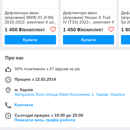
Дефлектори вікон
Дефлектори вікон
Дефл
(вітровики) BMW X1 (F48)
(вітровики) Nissan X-Trail
(віт
2016-2022, комплект 4 шт.,
IV (T33) 2022–, комплект 4
5d 2
"VL-STAR"
шт., "VL-STAR"
"VL-
1 450
1 450
1 6
₴/комплект
₴/комплект
Купити
Купити
Про нас
94% позитивних з 47 відгуків за рік
Працює з 12.02.2014
м. Харків
Авторинок Лоск площа Юрія Кононенко 1, Харків, Україна
Контакти
Сьогодні працює з 10:00 до 20:00
Показати весь графік роботи