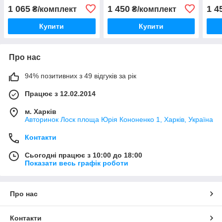
"VL-Tuning"
комплект 4 шт., "VL-STAR"
шт.,
1 065
1 450
1 4
₴/комплект
₴/комплект
Купити
Купити
Про нас
94% позитивних з 49 відгуків за рік
Працює з 12.02.2014
м. Харків
Авторинок Лоск площа Юрія Кононенко 1, Харків, Україна
Контакти
Сьогодні працює з 10:00 до 18:00
Показати весь графік роботи
Про нас
Контакти