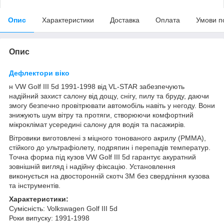
Опис
Характеристики
Доставка
Оплата
Умови п
Опис
Дефлектори віко
н VW Golf III 5d 1991-1998 від VL-STAR забезпечують
надійний захист салону від дощу, снігу, пилу та бруду, даючи
змогу безпечно провітрювати автомобіль навіть у негоду. Вони
знижують шум вітру та протяги, створюючи комфортний
мікроклімат усередині салону для водія та пасажирів.
Вітровики виготовлені з міцного тонованого акрилу (PMMA),
стійкого до ультрафіолету, подряпин і перепадів температур.
Точна форма під кузов VW Golf III 5d гарантує акуратний
зовнішній вигляд і надійну фіксацію. Установлення
виконується на двосторонній скотч 3M без свердління кузова
та інструментів.
Характеристики:
Сумісність: Volkswagen Golf III 5d
Роки випуску: 1991-1998