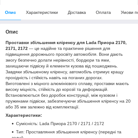
Опис
Характеристики
Доставка
Оплата
Умови п
Опис
Проставки збільшення кліренсу для Lada Приора 2170,
2171, 2172
— це надійне та практичне рішення для
підвищення дорожнього просвіту автомобіля. Вони дають
змогу безпечно долати нерівності, бордюри та ями,
захищаючи підвіску й елементи кузова від пошкоджень.
Завдяки збільшеному кліренсу, автомобіль отримує кращу
прохідність і стійкість навіть на поганих дорогах.
Виготовлені з міцного алюмінієвого сплаву, проставки мають
високу міцність, стійкість до корозії та деформацій.
Встановлюються без доробок конструкції, між кузовом і
пружинами підвіски, забезпечуючи збільшення кліренсу на 20
або 35 мм залежно від комплектації.
Характеристики:
Сумісність: Lada Приора 2170 / 2171 / 2172
Тип: Проставляння збільшення кліренсу (передні та
задні)