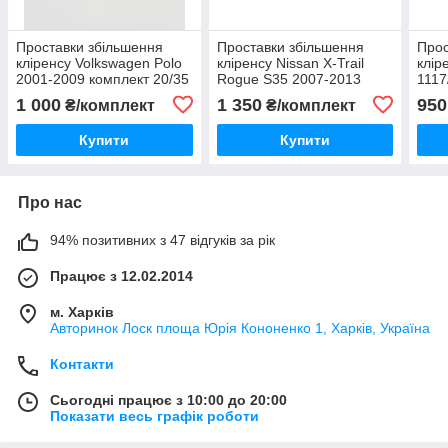
Проставки збільшення
Проставки збільшення
Прос
кліренсу Volkswagen Polo
кліренсу Nissan X-Trail
клір
2001-2009 комплект 20/35
Rogue S35 2007-2013
1117
мм
комплект 20/30 мм
20/3
1 000
1 350
950
₴/комплект
₴/комплект
Купити
Купити
Про нас
94% позитивних з 47 відгуків за рік
Працює з 12.02.2014
м. Харків
Авторинок Лоск площа Юрія Кононенко 1, Харків, Україна
Контакти
Сьогодні працює з 10:00 до 20:00
Показати весь графік роботи