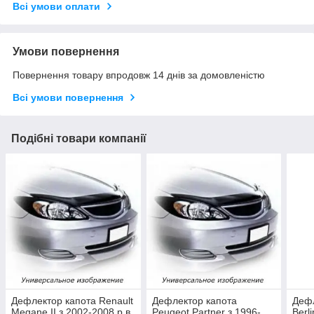
Всі умови оплати
Умови повернення
Повернення товару впродовж 14 днів за домовленістю
Всі умови повернення
Подібні товари компанії
Дефлектор капота Renault
Дефлектор капота
Дефл
Megane II з 2002-2008 р.в.
Peugeot Partner з 1996-
Berl