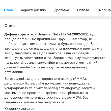
Опис
Характеристики
Доставка
Оплата
Умови п
Опис
Дефлектори вікон Hyundai Getz Hb 5d 2002-2011
від
бренда Korea — це практичний і зручний аксесуар, який
робить поїздки комфортнішими за будь-якої погоди. Вони
захищають салон від дощу, снігу та дорожнього пилу, дають
змогу відкривати вікна для вентиляції під час опадів і
зменшують запотівання скла. Завдяки точному припасуванню
під кузов, вітровики гармонійно вписуються в компактний
дизайн Hyundai Getz і не порушують аеродинаміку
автомобіля.
Виготовлені з міцного, тонованого акрилу (PMMA),
дефлектори Korea стійкі до механічних пошкоджень,
ультрафіолету та різких перепадів температур. Монтаж
максимально простий — дефлектори кріпляться за
допомогою якісного двостороннього скотчу 3M, без
свердління кузова й без інструментів.
Характеристики: