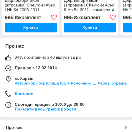
Дефлектори вікон
Дефлектори вікон
Дефл
(вітровики) Chevrolet Aveo
(вітровики) Chevrolet Aveo
(віт
I Hb 5d 2003-2011,
II Hb 5d 2011-, комплект 4
Hb 2
комплект 4 шт., "Korea"
шт., "Korea"
комп
995
995
995
₴/комплект
₴/комплект
Купити
Купити
Про нас
94% позитивних з 48 відгуків за рік
Працює з 12.02.2014
м. Харків
Авторинок Лоск площа Юрія Кононенко 1, Харків, Україна
Контакти
Сьогодні працює з 10:00 до 20:00
Показати весь графік роботи
Про нас