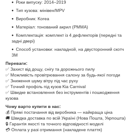
Роки випуску: 2014–2019
Тип кузова: мінівен/MPV
Виробник: Korea
Матеріал: тонований акрил (PMMA)
Комплектація: комплект із 4 дефлекторів (передні та
задні двері)
Способ установки: накладной, на двусторонний скотч
3M
Переваги:
✅ Захист від дощу, снігу та дорожнього пилу
✅ Можливість провітрювання салону за будь-якої погоди
✅ Зниження шуму вітру під час руху
✅ Точний профіль під кузов Kia Carnival
✅ Швидке встановлення без інструментів і пошкодження
кузова
Чому варто купити в нас:
💰 Прямі постачання від виробника — найкраща ціна
🚚 Швидка доставка по всій Україні (Нова Пошта, Укрпошта)
🔒 Гарантія якості та точного відповідності моделі
💳 Оплата у разі отримання (накладене плаття)