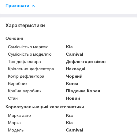
Приховати
Характеристики
Основні
Сумісність з маркою
Kia
Сумісність з моделлю
Carnival
Тип дефлектора
Дефлектори вікон
Кріплення дефлектора
Накладні
Колір дефлектора
Чорний
Виробник
Korea
Країна виробник
Південна Корея
Стан
Новий
Користувальницькі характеристики
Марка авто
Kia
Марка
Kia
Модель
Carnival