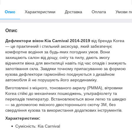
Опис
Характеристики
Доставка
Оплата
Умови п
Опис
Дефлектори вікон Kia Carnival 2014-2019
від бренда Korea
— це практичний і стильний аксесуар, який забезпечує
комфортне водіння за будь-яких погодних умов. Вони
захищають салон від дощу, снігу та пилу, дають змогу
відчиняти вікна для вентиляції навіть під час опадів і знижують
запотівання скла. Завдяки точному припасуванню за формою
кузова дефлектори гармонійно поєднуються з дизайном
автомобіля й не порушують його аеродинаміку.
Виготовлені з міцного, тонованого акрилу (PMMA), вітровики
Korea стійкі до механічних пошкоджень, ультрафіолету та
перепадів температур. Встановлюються вони легко та швидко
— за допомогою якісного двостороннього скотчу 3M, без
свердління кузова та використання додаткових інструментів.
Характеристики:
Сумісність: Kia Carnival