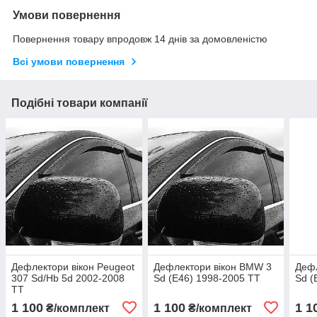
Умови повернення
Повернення товару впродовж 14 днів за домовленістю
Всі умови повернення
Подібні товари компанії
Дефлектори вікон Peugeot
Дефлектори вікон BMW 3
Дефл
307 Sd/Hb 5d 2002-2008
Sd (E46) 1998-2005 TT
Sd (
TT
1 100
1 100
1 1
₴/комплект
₴/комплект