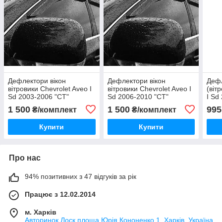
Дефлектори вікон
Дефлектори вікон
Дефл
вітровики Chevrolet Aveo I
вітровики Chevrolet Aveo I
(віт
Sd 2003-2006 "CT"
Sd 2006-2010 "CT"
I Sd
4 шт
1 500
1 500
995
₴/комплект
₴/комплект
Купити
Купити
Про нас
94% позитивних з 47 відгуків за рік
Працює з 12.02.2014
м. Харків
Авторинок Лоск площа Юрія Кононенко 1, Харків, Україна