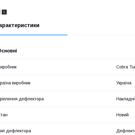
арактеристики
Основні
иробник
Cobra Tu
раїна виробник
Україна
ріплення дефлектора
Накладні
Стан
Новий
ип дефлектора
Дефлекто