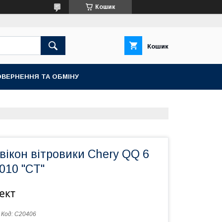
Кошик
Кошик
ВЕРНЕННЯ ТА ОБМІНУ
ікон вітровики Chery QQ 6
010 "CT"
ект
Код:
C20406