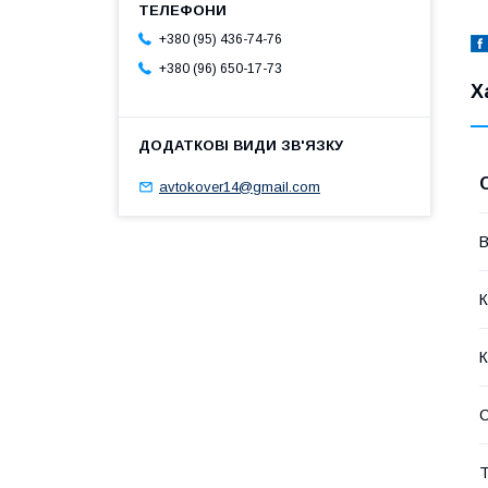
+380 (95) 436-74-76
+380 (96) 650-17-73
Х
avtokover14@gmail.com
В
К
К
Т