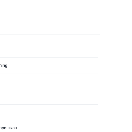
ning
ри вікон