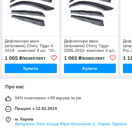
Дефлектори вікон
Дефлектори вікон
Дефл
(вітровики) Chery Tiggo 4
(вітровики) Chery Tiggo
(віт
2019-, комплект 4 шт., "VL-
2005-2010, комплект 4 шт.,
Pro 
Tuning"
"VL-Tuning"
"VL-
1 065
1 065
1 1
₴/комплект
₴/комплект
Купити
Купити
Про нас
94% позитивних з 48 відгуків за рік
Працює з 12.02.2014
м. Харків
Авторинок Лоск площа Юрія Кононенко 1, Харків, Україна