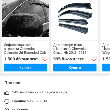
Дефлектори вікон
Дефлектори вікон
Дефл
вітровики Chevrolet
(вітровики) Chevrolet
вітр
Colorado 2d Extended Cab
Cruze Hb 2011–2012;
Wago
2004-2012 "CT"
2012–, комплект 4 шт.,
1 500
995
1 5
₴/комплект
₴/комплект
"Korea"
Купити
Купити
Про нас
94% позитивних з 49 відгуків за рік
Працює з 12.02.2014
м. Харків