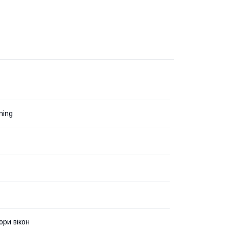
ning
ри вікон