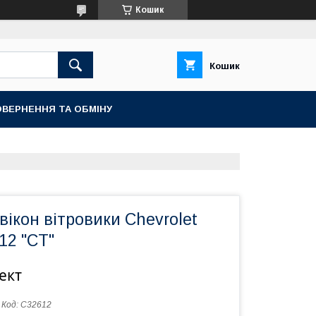
Кошик
Кошик
ВЕРНЕННЯ ТА ОБМІНУ
ікон вітровики Chevrolet
012 "CT"
ект
Код:
C32612