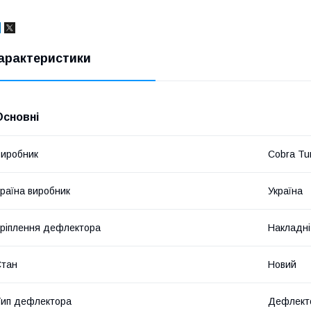
арактеристики
Основні
иробник
Cobra Tu
раїна виробник
Україна
ріплення дефлектора
Накладні
Стан
Новий
ип дефлектора
Дефлекто