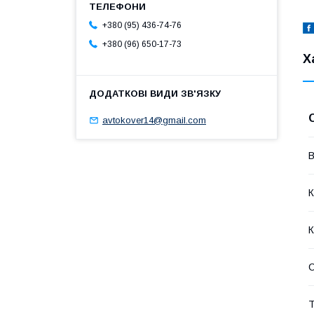
+380 (95) 436-74-76
+380 (96) 650-17-73
Х
avtokover14@gmail.com
В
К
К
Т