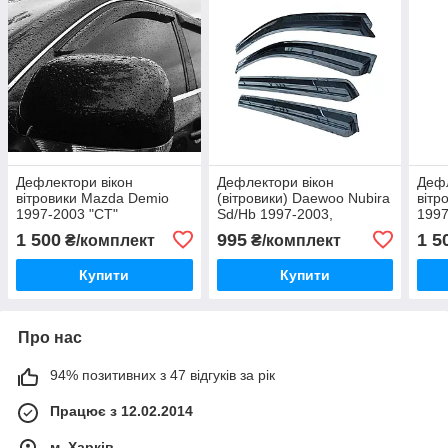
Дефлектори вікон
Дефлектори вікон
Дефл
вітровики Mazda Demio
(вітровики) Daewoo Nubira
вітр
1997-2003 "CT"
Sd/Hb 1997-2003,
1997
комплект 4 шт., "Korea"
1 500
995
1 5
₴/комплект
₴/комплект
Купити
Купити
Про нас
94% позитивних з 47 відгуків за рік
Працює з 12.02.2014
м. Харків