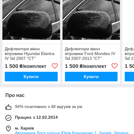
Дефлектори вікон
Дефлектори вікон
Дефл
вітровики Hyundai Elantra
вітровики Ford Mondeo IV
вітр
IV Sd 2007 "CT"
Sd 2007-2013 "CT"
Sd 1
1 500
1 500
1 5
₴/комплект
₴/комплект
Купити
Купити
Про нас
94% позитивних з 48 відгуків за рік
Працює з 12.02.2014
м. Харків
Авторинок Лоск площа Юрія Кононенко 1, Харків, Україна