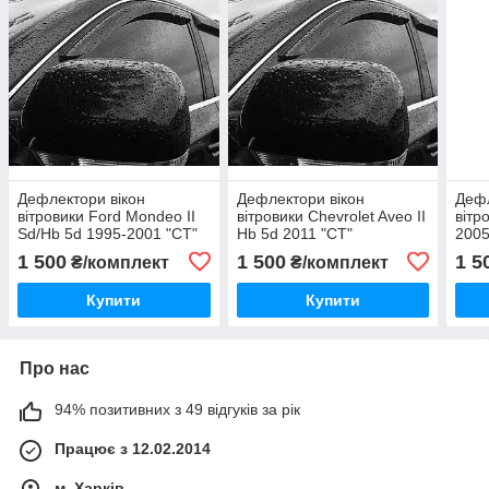
Дефлектори вікон
Дефлектори вікон
Дефл
вітровики Ford Mondeo II
вітровики Chevrolet Aveo II
вітр
Sd/Hb 5d 1995-2001 "CT"
Hb 5d 2011 "CT"
2005
1 500
1 500
1 5
₴/комплект
₴/комплект
Купити
Купити
Про нас
94% позитивних з 49 відгуків за рік
Працює з 12.02.2014
м. Харків