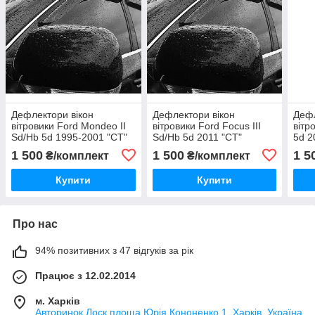
Дефлектори вікон
Дефлектори вікон
Дефл
вітровики Ford Mondeo II
вітровики Ford Focus III
вітр
Sd/Hb 5d 1995-2001 "CT"
Sd/Hb 5d 2011 "CT"
5d 2
1 500
1 500
1 5
₴/комплект
₴/комплект
Купити
Купити
Про нас
94% позитивних з 47 відгуків за рік
Працює з 12.02.2014
м. Харків
Авторинок Лоск площа Юрія Кононенко 1, Харків, Україна