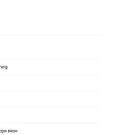
ning
ри вікон