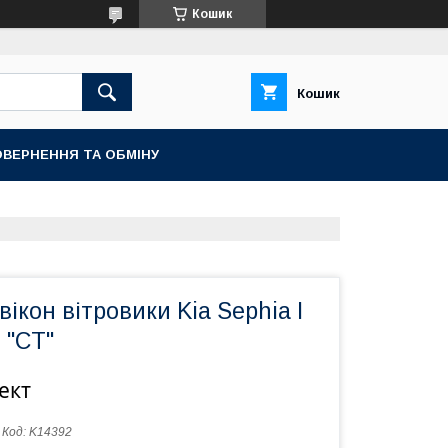
Кошик
Кошик
ВЕРНЕННЯ ТА ОБМІНУ
ікон вітровики Kia Sephia I
 "CT"
ект
Код:
K14392