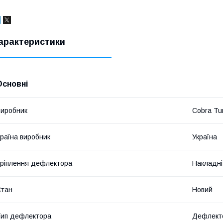
арактеристики
Основні
иробник
Cobra Tu
раїна виробник
Україна
ріплення дефлектора
Накладні
Стан
Новий
ип дефлектора
Дефлекто