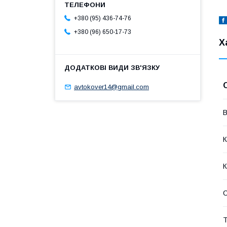
+380 (95) 436-74-76
+380 (96) 650-17-73
Х
avtokover14@gmail.com
В
К
К
Т