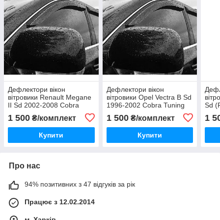
Дефлектори вікон
Дефлектори вікон
Дефл
вітровики Renault Megane
вітровики Opel Vectra B Sd
вітр
II Sd 2002-2008 Cobra
1996-2002 Cobra Tuning
Sd (
Tuning
Tuni
1 500
1 500
1 5
₴/комплект
₴/комплект
Купити
Купити
Про нас
94% позитивних з 47 відгуків за рік
Працює з 12.02.2014
м. Харків