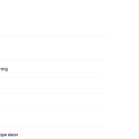
ning
ри вікон