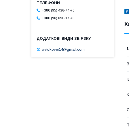
+380 (95) 436-74-76
+380 (96) 650-17-73
Х
avtokover14@gmail.com
В
К
К
Т