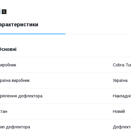
арактеристики
Основні
иробник
Cobra Tu
раїна виробник
Україна
ріплення дефлектора
Накладні
Стан
Новий
ип дефлектора
Дефлекто