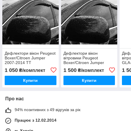
Дефлектори вікон Peugeot
Дефлектори вікон
Дефл
Boxer/Citroen Jumper
вітровики Peugeot
вітр
2007-2014 TT
Boxer/Citroen Jumper
GLA-
2007-2014 Cobra Tuning
Cobr
1 050
1 500
1 5
₴/комплект
₴/комплект
Купити
Купити
Про нас
94% позитивних з 49 відгуків за рік
Працює з 12.02.2014
м. Харків