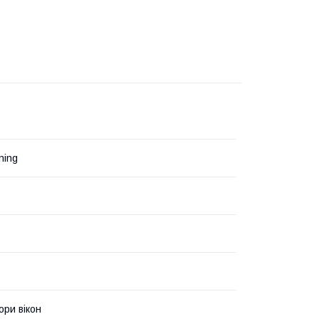
ning
ри вікон