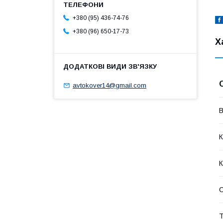
+380 (95) 436-74-76
+380 (96) 650-17-73
Х
avtokover14@gmail.com
В
К
К
Т