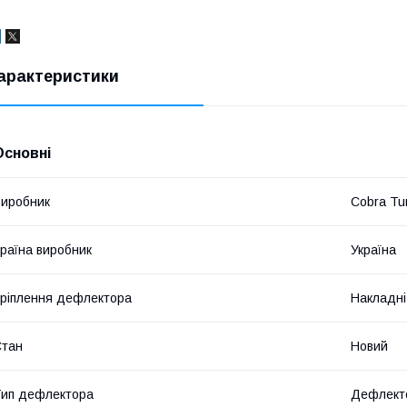
арактеристики
Основні
иробник
Cobra Tu
раїна виробник
Україна
ріплення дефлектора
Накладні
Стан
Новий
ип дефлектора
Дефлекто