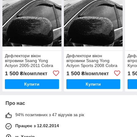
Дефлектори вікон
Дефлектори вікон
Дефл
вітровики Ssang Yong
вітровики Ssang Yong
вітр
Actyon 2005-2011 Cobra
Actyon Sports 2008 Cobra
Kyro
Tuning
Tuning
1 500
1 500
1 5
₴/комплект
₴/комплект
Купити
Купити
Про нас
94% позитивних з 47 відгуків за рік
Працює з 12.02.2014
м. Харків