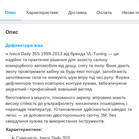
Опис
Характеристики
Доставка
Оплата
Умови п
Опис
Дефлектори віко
н Iveco Daily 35S 1999-2013 від бренда VL-Tuning — це
надійне та практичне рішення для захисту салону
комерційного автомобіля від дощу, снігу та пилу. Вони дають
змогу провітрювати кабіну за будь-якої погоди, запобігають
запотіванню скла та знижують шум вітру під час руху. Форма
дефлекторів точно повторює контури кузова, забезпечуючи
акуратний і професійний зовнішній вигляд.
Виготовлені з міцного, тонованого акрилу, вітровики мають
високу стійкість до ультрафіолету, механічних пошкоджень і
перепадів температур. Установлення здійснюється швидко та
легко — за допомогою двостороннього скотчу 3M, без
свердління кузова та використання інструментів.
Характеристики:
Сумісність: Iveco Daily 35S