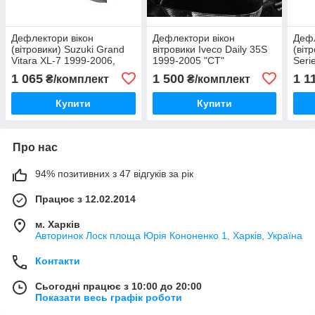
Дефлектори вікон
Дефлектори вікон
Дефл
(вітровики) Suzuki Grand
вітровики Iveco Daily 35S
(вітр
Vitara XL-7 1999-2006,
1999-2005 "CT"
Serie
комплект 4 шт., "VL-
Infi
1 065
1 500
1 1
₴/комплект
₴/комплект
Tuning"
комп
Tuni
Купити
Купити
Про нас
94% позитивних з 47 відгуків за рік
Працює з 12.02.2014
м. Харків
Авторинок Лоск площа Юрія Кононенко 1, Харків, Україна
Контакти
Сьогодні працює з 10:00 до 20:00
Показати весь графік роботи