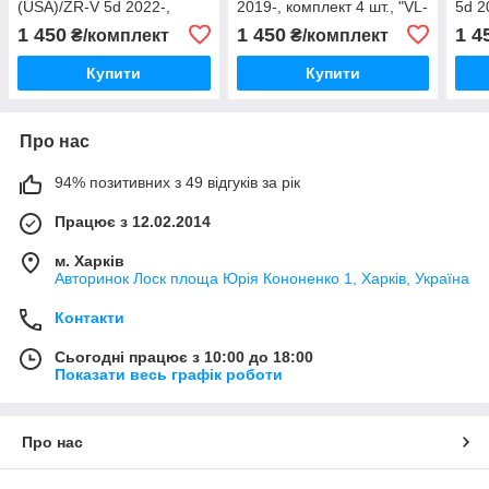
(USA)/ZR-V 5d 2022-,
2019-, комплект 4 шт., "VL-
5d 2
комплект 4 шт., "VL-STAR"
STAR"
"VL-
1 450
1 450
1 4
₴/комплект
₴/комплект
Купити
Купити
Про нас
94% позитивних з 49 відгуків за рік
Працює з 12.02.2014
м. Харків
Авторинок Лоск площа Юрія Кононенко 1, Харків, Україна
Контакти
Сьогодні працює з 10:00 до 18:00
Показати весь графік роботи
Про нас