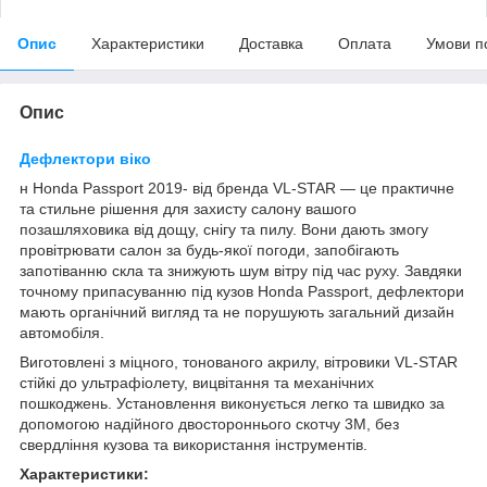
Опис
Характеристики
Доставка
Оплата
Умови п
Опис
Дефлектори віко
н Honda Passport 2019- від бренда VL-STAR — це практичне
та стильне рішення для захисту салону вашого
позашляховика від дощу, снігу та пилу. Вони дають змогу
провітрювати салон за будь-якої погоди, запобігають
запотіванню скла та знижують шум вітру під час руху. Завдяки
точному припасуванню під кузов Honda Passport, дефлектори
мають органічний вигляд та не порушують загальний дизайн
автомобіля.
Виготовлені з міцного, тонованого акрилу, вітровики VL-STAR
стійкі до ультрафіолету, вицвітання та механічних
пошкоджень. Установлення виконується легко та швидко за
допомогою надійного двостороннього скотчу 3M, без
свердління кузова та використання інструментів.
Характеристики: