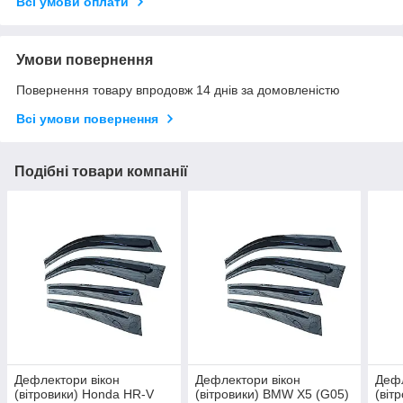
Всі умови оплати
Умови повернення
Повернення товару впродовж 14 днів за домовленістю
Всі умови повернення
Подібні товари компанії
Дефлектори вікон
Дефлектори вікон
Дефл
(вітровики) Honda HR-V
(вітровики) BMW X5 (G05)
(віт