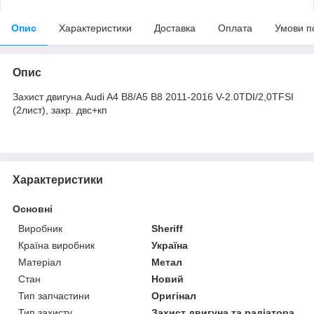
Опис
Характеристики
Доставка
Оплата
Умови п
Опис
Захист двигуна Audi A4 B8/A5 В8 2011-2016 V-2.0TDI/2,0TFSI
(2лист), закр. двc+кп
Характеристики
Основні
Виробник
Sheriff
Країна виробник
Україна
Матеріал
Метал
Стан
Новий
Тип запчастини
Оригінал
Тип захисту
Захист двигуна та радіатора