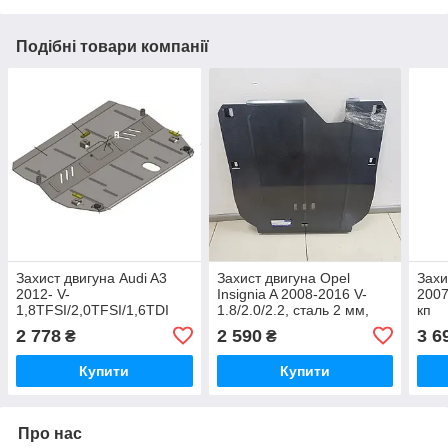
Подібні товари компанії
Захист двигуна Audi A3
Захист двигуна Opel
Захи
2012- V-
Insignia A 2008-2016 V-
2007
1,8TFSI/2,0TFSI/1,6TDI
1.8/2.0/2.2, сталь 2 мм,
кп
4*4/USA/EU, закр. двс+кп
закр. двc+кп
2 778
2 590
3 6
₴
₴
Купити
Купити
Про нас