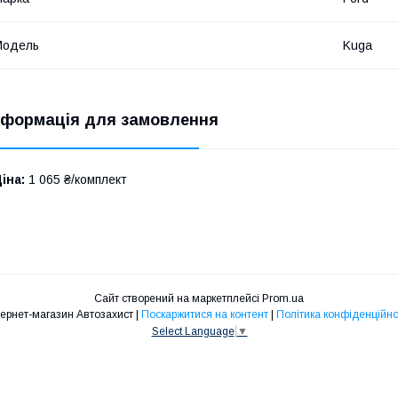
Модель
Kuga
нформація для замовлення
іна:
1 065 ₴/комплект
Сайт створений на маркетплейсі
Prom.ua
Інтернет-магазин Автозахист |
Поскаржитися на контент
|
Політика конфіденційно
Select Language
▼