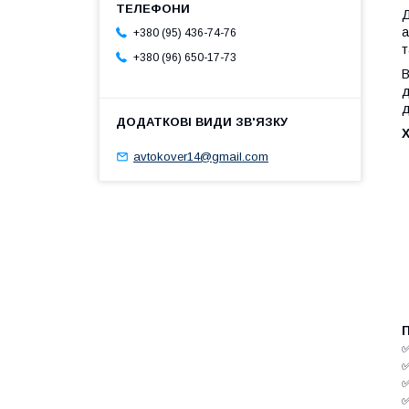
Д
а
+380 (95) 436-74-76
т
+380 (96) 650-17-73
В
д
д
avtokover14@gmail.com
✅
✅
✅
✅