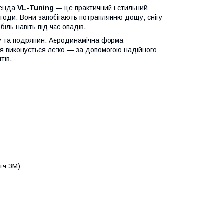
ренда
VL-Tuning
— це практичний і стильний
егоди. Вони запобігають потраплянню дощу, снігу
іль навіть під час опадів.
ету та подряпин. Аеродинамічна форма
я виконується легко — за допомогою надійного
тів.
тч 3M)