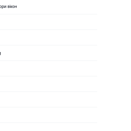
ри вікон
g