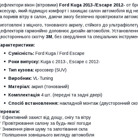
ефлектори вікон (вітровики)
Ford Kuga 2013-/Escape 2012-
от б
ксесуар, який підвищує комфорт і захищає салон автомобіля від н
а поривів вітру в салон, даючи змогу безпечно провітрювати автомоб
иготовлені з міцного, тонованого акрилу, стійкого до ультрафіол
ефлекторів гармонійно доповнює дизайн автомобіля. Установленн
востороннього скотчу
3M
, без свердління та спеціальних інструмен
Характеристики:
Сумісність:
Ford Kuga / Ford Escape
Роки випуску:
Kuga с 2013-, Escape с 2012-
Тип кузова:
кросовер (SUV)
Виробник:
VL-Tuning
Матеріал:
акрил (тонований)
Комплектація
4 шт. (передні та задні двері)
Спосіб встановлення:
накладной монтаж (двусторонний ско
Переваги:
 Ефективний захист від дощу, снігу та вітру
 Провітрювання салону за будь-якої погоди
 Зниження рівня шуму та запотівання скла
 Поліпшення зовнішнього вигляду автомобіля