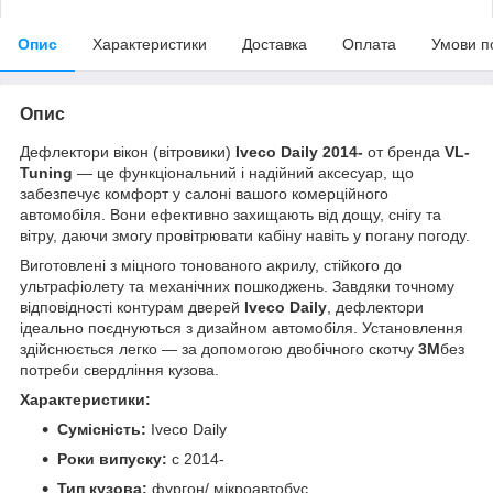
Опис
Характеристики
Доставка
Оплата
Умови п
Опис
Дефлектори вікон (вітровики)
Iveco Daily 2014-
от бренда
VL-
Tuning
— це функціональний і надійний аксесуар, що
забезпечує комфорт у салоні вашого комерційного
автомобіля. Вони ефективно захищають від дощу, снігу та
вітру, даючи змогу провітрювати кабіну навіть у погану погоду.
Виготовлені з міцного тонованого акрилу, стійкого до
ультрафіолету та механічних пошкоджень. Завдяки точному
відповідності контурам дверей
Iveco Daily
, дефлектори
ідеально поєднуються з дизайном автомобіля. Установлення
здійснюється легко — за допомогою двобічного скотчу
3M
без
потреби свердління кузова.
Характеристики:
Сумісність:
Iveco Daily
Роки випуску:
с 2014-
Тип кузова:
фургон/ мікроавтобус