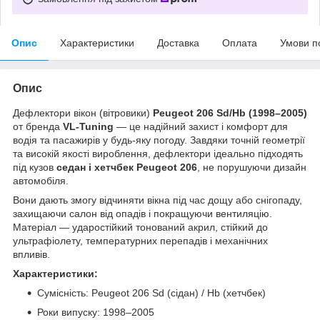
Опис
Характеристики
Доставка
Оплата
Умови п
Опис
Дефлектори вікон (вітровики)
Peugeot 206 Sd/Hb (1998–2005)
от бренда
VL-Tuning
— це надійний захист і комфорт для
водія та пасажирів у будь-яку погоду. Завдяки точній геометрії
та високій якості вироблення, дефлектори ідеально підходять
під кузов
седан і хетчбек Peugeot 206
, не порушуючи дизайн
автомобіля.
Вони дають змогу відчиняти вікна під час дощу або снігопаду,
захищаючи салон від опадів і покращуючи вентиляцію.
Матеріал — ударостійкий тонований акрил, стійкий до
ультрафіолету, температурних перепадів і механічних
впливів.
Характеристики:
Сумісність: Peugeot 206 Sd (сідан) / Hb (хетчбек)
Роки випуску: 1998–2005