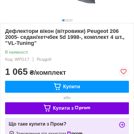
Дефлектори вікон (вітровики) Peugeot 206
2005- седан/хетчбек 5d 1998-, комплект 4 шт.,
"VL-Tuning"
В наявності
Код: WPG17
Роздріб
1 065
₴/комплект
Купити
або
Купити з
Що таке купити з Пром?
Замовлення під захистом