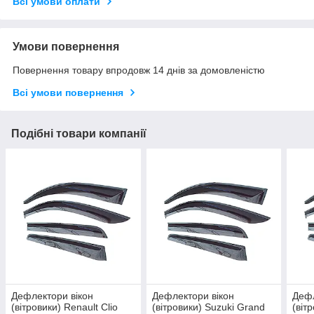
Всі умови оплати
Умови повернення
Повернення товару впродовж 14 днів за домовленістю
Всі умови повернення
Подібні товари компанії
Дефлектори вікон
Дефлектори вікон
Дефл
(вітровики) Renault Clio
(вітровики) Suzuki Grand
(вітр