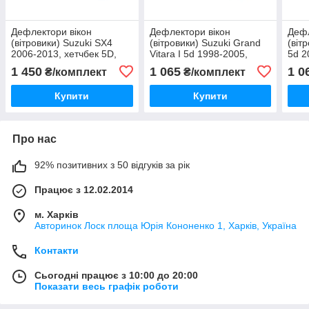
Дефлектори вікон
Дефлектори вікон
Дефл
(вітровики) Suzuki SX4
(вітровики) Suzuki Grand
(віт
2006-2013, хетчбек 5D,
Vitara I 5d 1998-2005,
5d 2
комплект 4 шт., "VL-STAR"
комплект 4 шт., "VL-
комп
1 450
1 065
1 0
₴/комплект
₴/комплект
Tuning"
Tuni
Купити
Купити
Про нас
92% позитивних з 50 відгуків за рік
Працює з 12.02.2014
м. Харків
Авторинок Лоск площа Юрія Кононенко 1, Харків, Україна
Контакти
Сьогодні працює з 10:00 до 20:00
Показати весь графік роботи