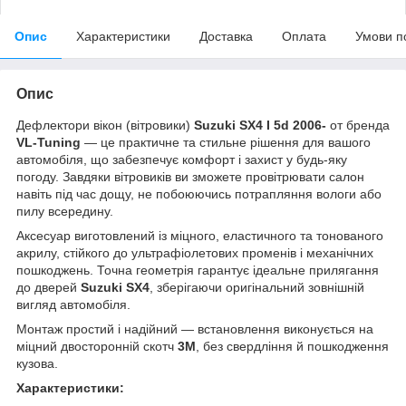
Опис
Характеристики
Доставка
Оплата
Умови п
Опис
Дефлектори вікон (вітровики)
Suzuki SX4 I 5d 2006-
от бренда
VL-Tuning
— це практичне та стильне рішення для вашого
автомобіля, що забезпечує комфорт і захист у будь-яку
погоду. Завдяки вітровиків ви зможете провітрювати салон
навіть під час дощу, не побоюючись потрапляння вологи або
пилу всередину.
Аксесуар виготовлений із міцного, еластичного та тонованого
акрилу, стійкого до ультрафіолетових променів і механічних
пошкоджень. Точна геометрія гарантує ідеальне прилягання
до дверей
Suzuki SX4
, зберігаючи оригінальний зовнішній
вигляд автомобіля.
Монтаж простий і надійний — встановлення виконується на
міцний двосторонній скотч
3M
, без свердління й пошкодження
кузова.
Характеристики: