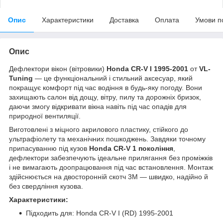
Опис
Характеристики
Доставка
Оплата
Умови п
Опис
Дефлектори вікон (вітровики)
Honda CR-V I 1995-2001
от
VL-
Tuning
— це функціональний і стильний аксесуар, який
покращує комфорт під час водіння в будь-яку погоду. Вони
захищають салон від дощу, вітру, пилу та дорожніх бризок,
даючи змогу відкривати вікна навіть під час опадів для
природної вентиляції.
Виготовлені з міцного акрилового пластику, стійкого до
ультрафіолету та механічних пошкоджень. Завдяки точному
припасуванню під кузов
Honda CR-V 1 покоління
,
дефлектори забезпечують ідеальне прилягання без проміжків
і не вимагають доопрацювання під час встановлення. Монтаж
здійснюється на двосторонній скотч 3M — швидко, надійно й
без свердління кузова.
Характеристики:
Підходить для: Honda CR-V I (RD) 1995-2001