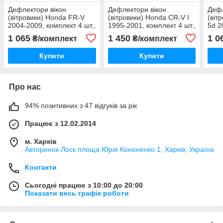
Дефлектори вікон
Дефлектори вікон
Дефл
(вітровики) Honda FR-V
(вітровики) Honda CR-V I
(віт
2004-2009, комплект 4 шт.,
1995-2001, комплект 4 шт.,
5d 2
"VL-Tuning"
"VL-STAR"
"VL-
1 065
1 450
1 0
₴/комплект
₴/комплект
Купити
Купити
Про нас
94% позитивних з 47 відгуків за рік
Працює з 12.02.2014
м. Харків
Авторинок Лоск площа Юрія Кононенко 1, Харків, Україна
Контакти
Сьогодні працює з 10:00 до 20:00
Показати весь графік роботи