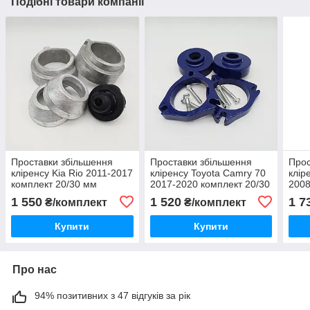
Подібні товари компанії
Проставки збільшення
Проставки збільшення
Прос
кліренсу Kia Rio 2011-2017
кліренсу Toyota Camry 70
клір
комплект 20/30 мм
2017-2020 комплект 20/30
2008
мм з антикор.кр.
анти
1 550
1 520
1 7
₴/комплект
₴/комплект
Купити
Купити
Про нас
94% позитивних з 47 відгуків за рік